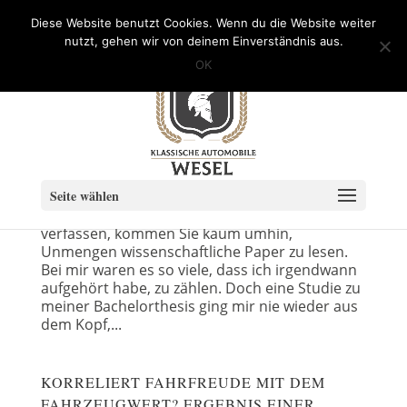
info@Klassische-Automobile-Wesel.de
Diese Website benutzt Cookies. Wenn du die Website weiter
nutzt, gehen wir von deinem Einverständnis aus.
OK
THE COMMUTING PARADOX – WARUM
SICH PENDELN NICHT LOHNT
Uncategorized
Seite wählen
Wenn Sie eine Bachelor- oder Masterarbeit
verfassen, kommen Sie kaum umhin,
Unmengen wissenschaftliche Paper zu lesen.
Bei mir waren es so viele, dass ich irgendwann
aufgehört habe, zu zählen. Doch eine Studie zu
meiner Bachelorthesis ging mir nie wieder aus
dem Kopf,...
KORRELIERT FAHRFREUDE MIT DEM
FAHRZEUGWERT? ERGEBNIS EINER