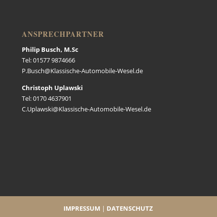
ANSPRECHPARTNER
Philip Busch, M.Sc
Tel: 01577 9874666
P.Busch@Klassische-Automobile-Wesel.de
Christoph Uplawski
Tel: 0170 4637901
C.Uplawski@Klassische-Automobile-Wesel.de
IMPRESSUM
|
DATENSCHUTZ