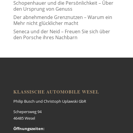
Schopenhauer und die Persönlichkeit – Über
den Ursprung von Genuss
Der abnehmende Grenznutzen – Warum ein
Mehr nicht glücklicher macht
Seneca und der Neid – Freuen Sie sich über
den Porsche ihres Nachbarn
KLASSISCHE AUTOMOBILE WESEL
Philip Busch und Christoph Uplawski GbR
Schepersweg 94
46485 Wesel
Öffnungszeiten: