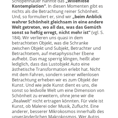
Schopenhauer nannte das
„willenlose
Kontemplation“
. In diesen Momenten gibt es
nichts als die Betrachtung reiner Schönheit.
Und, so formuliert er, sind wir
„beim Anblick
wahrer Schönheit gleichsam in eine andere
Welt getreten, wo all das, was das Gemüth
sonst so heftig erregt, nicht mehr ist“
(vgl. S.
184). Wir verlieren uns quasi in dem
betrachteten Objekt, was die Schranke
zwischen Objekt und Subjekt, Betrachter und
Betrachtetem, auf metaphysischer Ebene
aufhebt. Das mag sperrig klingen, heißt aber
lediglich, dass das Lustobjekt Auto eine
ästhetische Transformation erlebt hat. Nicht
mit dem Fahren, sondern seiner willenlosen
Betrachtung erheben wir es zum Objekt der
Kunst. Und wie jede Kunst dient es uns, die
sonst so leidvolle Welt um eine Dimension von
Schönheit zu erweitern, ohne jene wir die
„Realwelt“ nicht ertragen könnten. Für viele ist
Kunst, ob Malerei oder Musik, Zuflucht. Eine
anderer, besserer Mikrokosmos innerhalb des
unveränderlichen Makrokosmos. Wer Autos